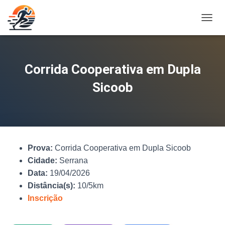
A
L
T
E
R
Corrida Cooperativa em Dupla
N
A
Sicoob
R
N
A
V
E
G
Prova:
Corrida Cooperativa em Dupla Sicoob
A
Ç
Cidade:
Serrana
Ã
Data:
19/04/2026
O
Distância(s):
10/5km
Inscrição