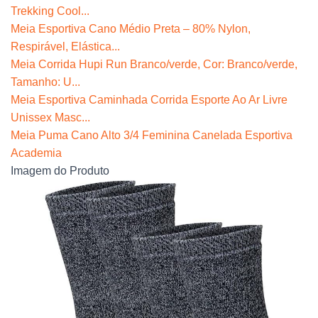
Trekking Cool...
Meia Esportiva Cano Médio Preta – 80% Nylon,
Respirável, Elástica...
Meia Corrida Hupi Run Branco/verde, Cor: Branco/verde,
Tamanho: U...
Meia Esportiva Caminhada Corrida Esporte Ao Ar Livre
Unissex Masc...
Meia Puma Cano Alto 3/4 Feminina Canelada Esportiva
Academia
Imagem do Produto