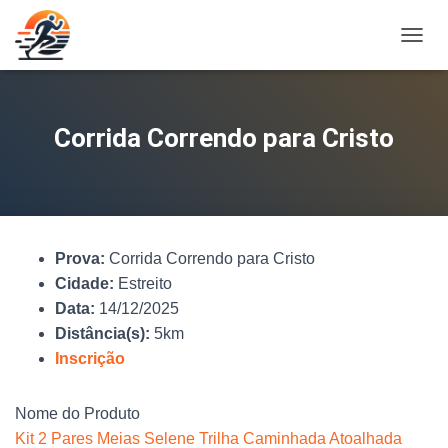
A
L
T
E
R
Corrida Correndo para Cristo
N
A
R
N
A
V
Prova:
Corrida Correndo para Cristo
E
G
Cidade:
Estreito
A
Data:
14/12/2025
Ç
Distância(s):
5km
Ã
O
Inscrição
Nome do Produto
Kit 2 Pares Meias Selene Trilha Caminhada Atoalhada