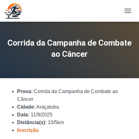
A
L
T
E
R
Corrida da Campanha de Combate
N
A
ao Câncer
R
N
A
V
E
G
Prova:
Corrida da Campanha de Combate ao
A
Ç
Câncer
Ã
Cidade:
Araçatuba
O
Data:
11/9/2025
Distância(s):
10/5km
Inscrição