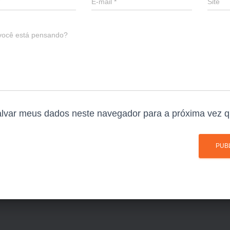
E-mail
*
Site
você está pensando?
lvar meus dados neste navegador para a próxima vez q