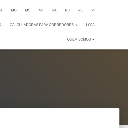
A
MG
MS
MT
PA
PB
PE
PI
O
CALCULADORAS PARA CORREDORES
LOJA
QUEM SOMOS