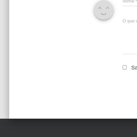
Nome
*
O que 
Sa