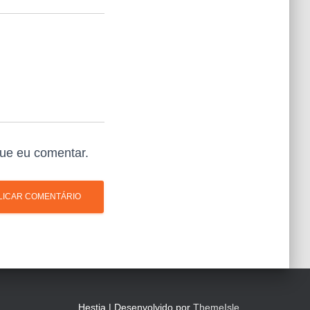
ue eu comentar.
Hestia | Desenvolvido por
ThemeIsle