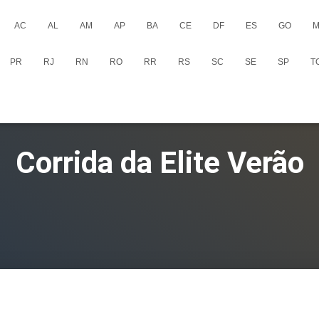
AC
AL
AM
AP
BA
CE
DF
ES
GO
M
PR
RJ
RN
RO
RR
RS
SC
SE
SP
T
Corrida da Elite Verão