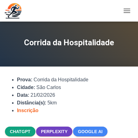
A
L
T
E
R
Corrida da Hospitalidade
N
A
R
N
A
V
Prova:
Corrida da Hospitalidade
E
G
Cidade:
São Carlos
A
Data:
21/02/2026
Ç
Distância(s):
5km
Ã
O
Inscrição
CHATGPT
PERPLEXITY
GOOGLE AI