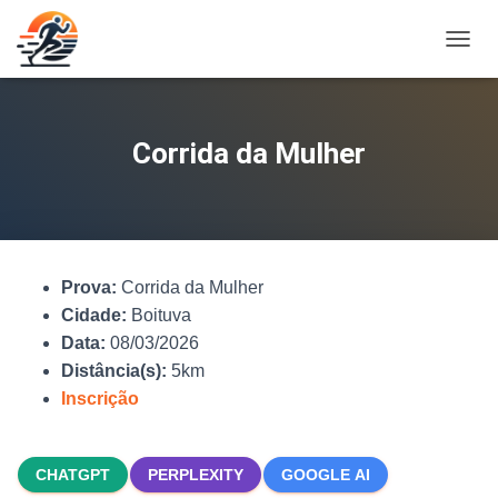
A
L
T
E
R
Corrida da Mulher
N
A
R
N
A
V
Prova:
Corrida da Mulher
E
G
Cidade:
Boituva
A
Data:
08/03/2026
Ç
Distância(s):
5km
Ã
O
Inscrição
CHATGPT
PERPLEXITY
GOOGLE AI