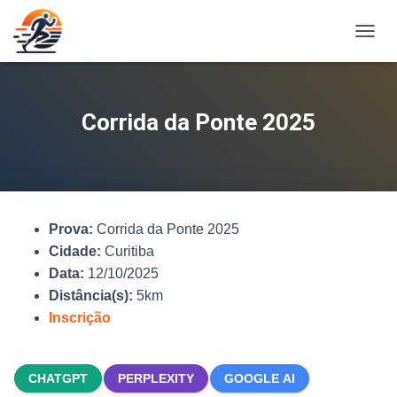
A
L
T
E
R
Corrida da Ponte 2025
N
A
R
N
A
V
Prova:
Corrida da Ponte 2025
E
G
Cidade:
Curitiba
A
Data:
12/10/2025
Ç
Distância(s):
5km
Ã
O
Inscrição
CHATGPT
PERPLEXITY
GOOGLE AI