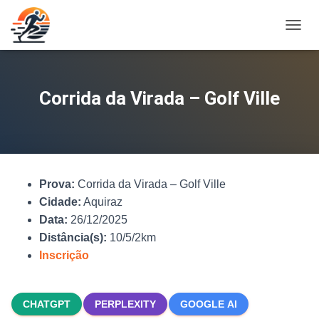
A
L
T
E
R
Corrida da Virada – Golf Ville
N
A
R
N
A
V
Prova:
Corrida da Virada – Golf Ville
E
G
Cidade:
Aquiraz
A
Data:
26/12/2025
Ç
Distância(s):
10/5/2km
Ã
O
Inscrição
CHATGPT
PERPLEXITY
GOOGLE AI