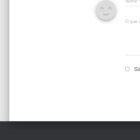
Nome
*
O que 
Sa