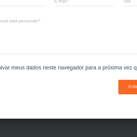
E-mail
*
Site
você está pensando?
lvar meus dados neste navegador para a próxima vez q