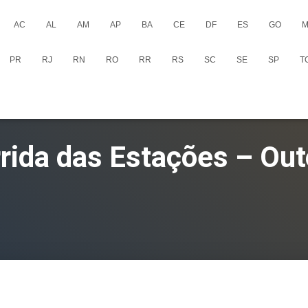
AC
AL
AM
AP
BA
CE
DF
ES
GO
M
PR
RJ
RN
RO
RR
RS
SC
SE
SP
T
rida das Estações – Ou