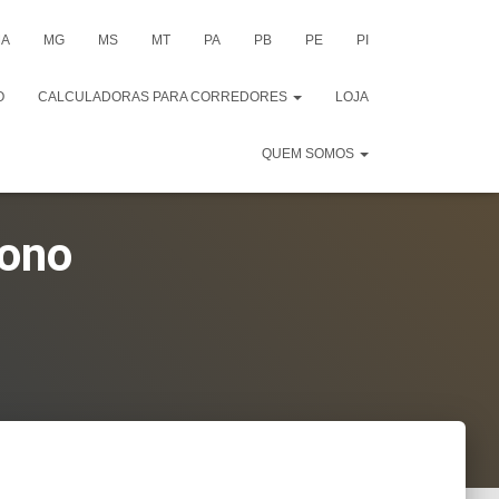
A
MG
MS
MT
PA
PB
PE
PI
O
CALCULADORAS PARA CORREDORES
LOJA
QUEM SOMOS
tono