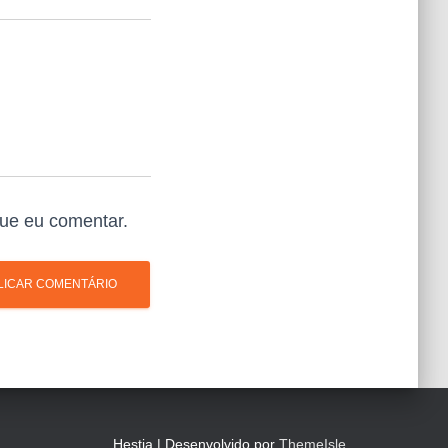
ue eu comentar.
Hestia | Desenvolvido por
ThemeIsle