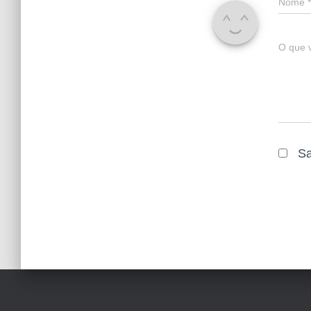
Nome
*
O que 
Sa