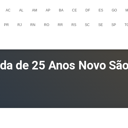
AC
AL
AM
AP
BA
CE
DF
ES
GO
M
PR
RJ
RN
RO
RR
RS
SC
SE
SP
T
ida de 25 Anos Novo São