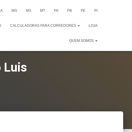
A
MG
MS
MT
PA
PB
PE
PI
O
CALCULADORAS PARA CORREDORES
LOJA
QUEM SOMOS
 Luis