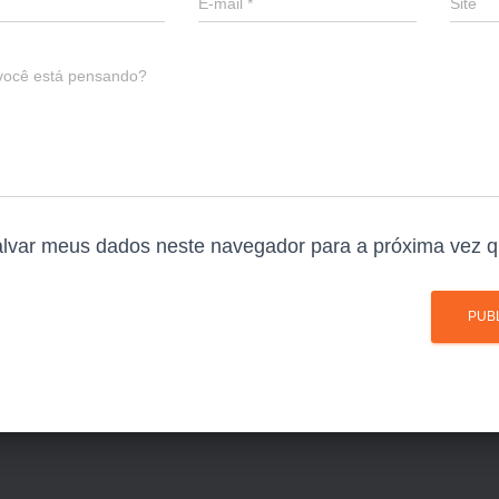
E-mail
*
Site
você está pensando?
lvar meus dados neste navegador para a próxima vez q