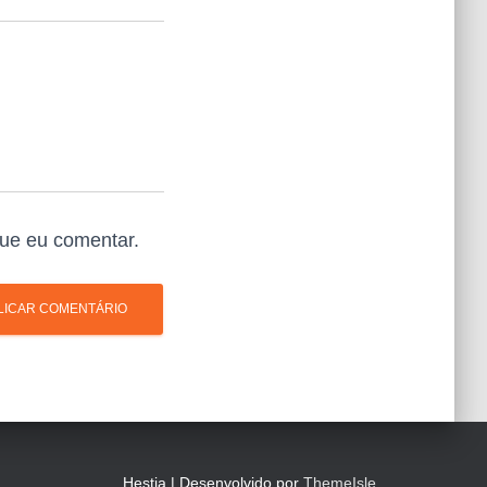
ue eu comentar.
Hestia | Desenvolvido por
ThemeIsle