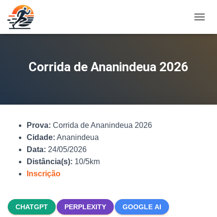
A
L
T
E
R
Corrida de Ananindeua 2026
N
A
R
N
A
V
Prova:
Corrida de Ananindeua 2026
E
G
Cidade:
Ananindeua
A
Data:
24/05/2026
Ç
Distância(s):
10/5km
Ã
O
Inscrição
CHATGPT
PERPLEXITY
GOOGLE AI