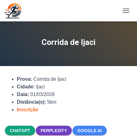
A
L
T
E
R
Corrida de Ijaci
N
A
R
N
A
V
Prova:
Corrida de Ijaci
E
G
Cidade:
Ijaci
A
Data:
01/03/2026
Ç
Distância(s):
5km
Ã
O
Inscrição
CHATGPT
PERPLEXITY
GOOGLE AI