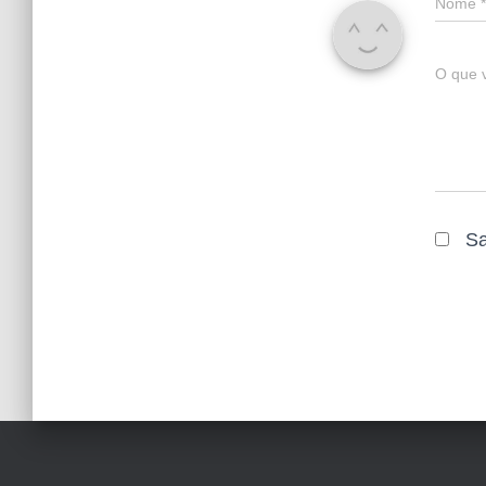
Nome
*
O que 
Sa