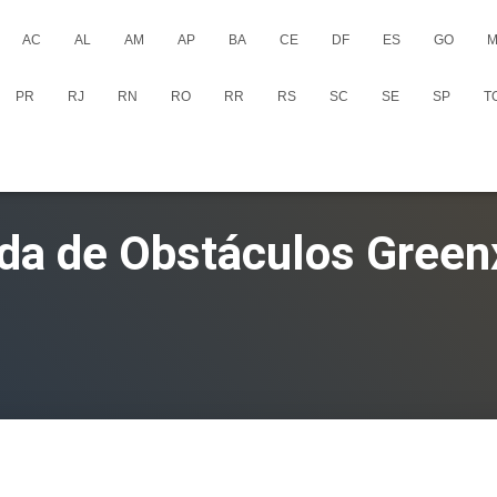
AC
AL
AM
AP
BA
CE
DF
ES
GO
M
PR
RJ
RN
RO
RR
RS
SC
SE
SP
T
ida de Obstáculos Green