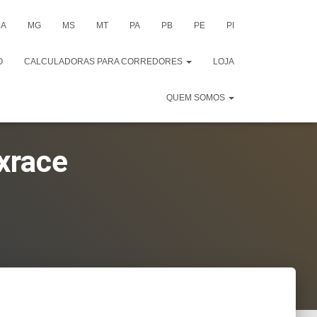
A
MG
MS
MT
PA
PB
PE
PI
O
CALCULADORAS PARA CORREDORES
LOJA
QUEM SOMOS
xrace