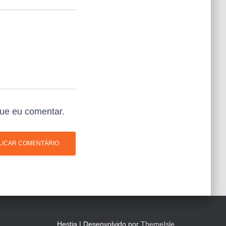
ue eu comentar.
Hestia | Desenvolvido por
ThemeIsle