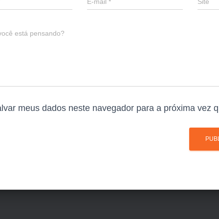
E-mail
*
Site
você está pensando?
lvar meus dados neste navegador para a próxima vez q