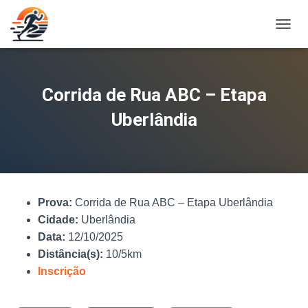
A
L
T
E
R
Corrida de Rua ABC – Etapa
N
A
Uberlândia
R
N
A
V
E
G
Prova:
Corrida de Rua ABC – Etapa Uberlândia
A
Ç
Cidade:
Uberlândia
Ã
Data:
12/10/2025
O
Distância(s):
10/5km
Inscrição