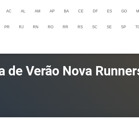
AC
AL
AM
AP
BA
CE
DF
ES
GO
M
PR
RJ
RN
RO
RR
RS
SC
SE
SP
T
da de Verão Nova Runner