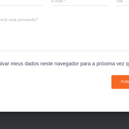
E-mail
*
Site
você está pensando?
lvar meus dados neste navegador para a próxima vez q