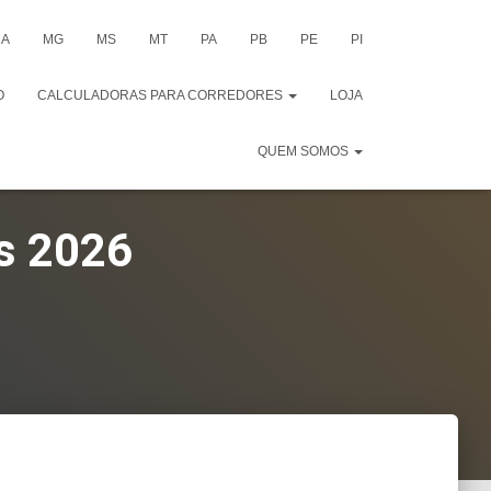
A
MG
MS
MT
PA
PB
PE
PI
O
CALCULADORAS PARA CORREDORES
LOJA
QUEM SOMOS
s 2026