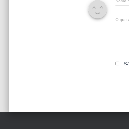
Nome
*
O que 
Sa