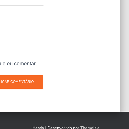
ue eu comentar.
Hestia | Desenvolvido por
ThemeIsle