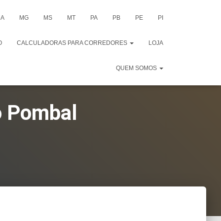
A
MG
MS
MT
PA
PB
PE
PI
O
CALCULADORAS PARA CORREDORES
LOJA
QUEM SOMOS
Do Pombal