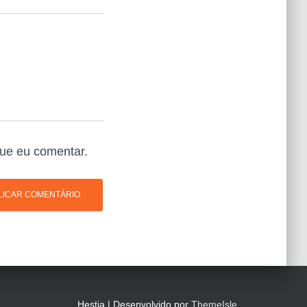
ue eu comentar.
Hestia | Desenvolvido por
ThemeIsle