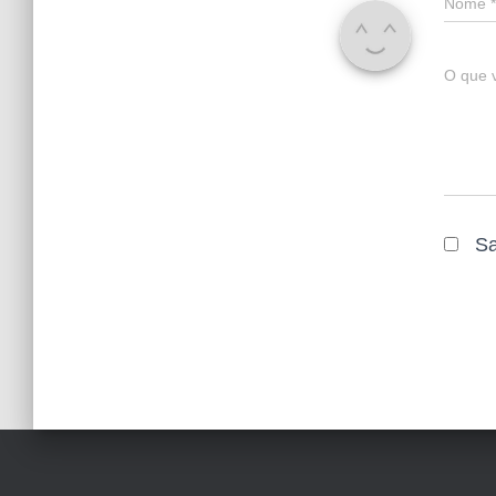
Nome
*
O que 
Sa