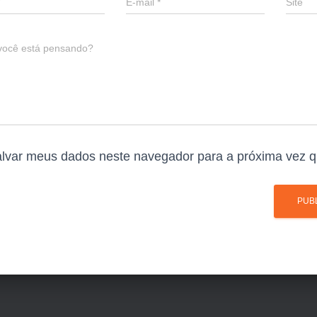
E-mail
*
Site
você está pensando?
lvar meus dados neste navegador para a próxima vez q