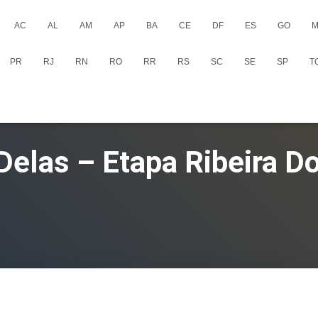
AC
AL
AM
AP
BA
CE
DF
ES
GO
M
PR
RJ
RN
RO
RR
RS
SC
SE
SP
T
Delas – Etapa Ribeira 