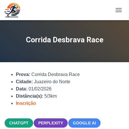
A
L
T
E
R
Corrida Desbrava Race
N
A
R
N
A
V
Prova:
Corrida Desbrava Race
E
G
Cidade:
Juazeiro do Norte
A
Data:
01/02/2026
Ç
Distância(s):
5/3km
Ã
O
Inscrição
CHATGPT
PERPLEXITY
GOOGLE AI