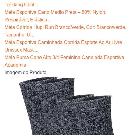
Trekking Cool...
Meia Esportiva Cano Médio Preta – 80% Nylon,
Respirável, Elástica...
Meia Corrida Hupi Run Branco/verde, Cor: Branco/verde,
Tamanho: U...
Meia Esportiva Caminhada Corrida Esporte Ao Ar Livre
Unissex Masc...
Meia Puma Cano Alto 3/4 Feminina Canelada Esportiva
Academia
Imagem do Produto