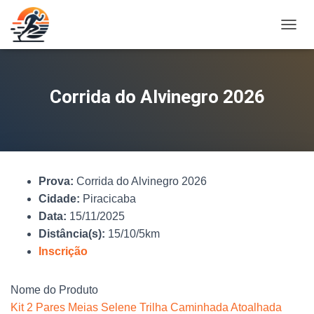
A
L
T
E
R
Corrida do Alvinegro 2026
N
A
R
N
A
V
Prova:
Corrida do Alvinegro 2026
E
G
Cidade:
Piracicaba
A
Data:
15/11/2025
Ç
Distância(s):
15/10/5km
Ã
O
Inscrição
Nome do Produto
Kit 2 Pares Meias Selene Trilha Caminhada Atoalhada