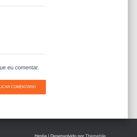
ue eu comentar.
Hestia | Desenvolvido por
ThemeIsle