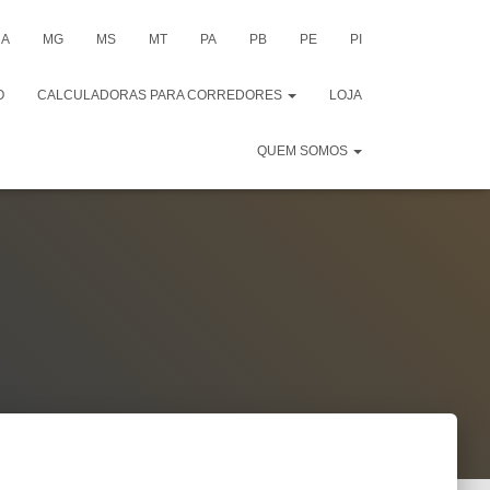
A
MG
MS
MT
PA
PB
PE
PI
O
CALCULADORAS PARA CORREDORES
LOJA
QUEM SOMOS