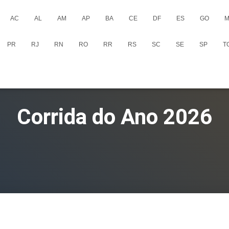
AC
AL
AM
AP
BA
CE
DF
ES
GO
M
PR
RJ
RN
RO
RR
RS
SC
SE
SP
T
Corrida do Ano 2026