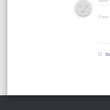
Nome
*
O que 
Sa