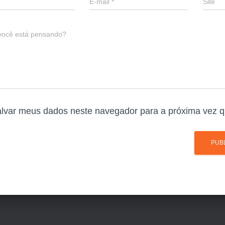
E-mail
*
Site
você está pensando?
lvar meus dados neste navegador para a próxima vez q