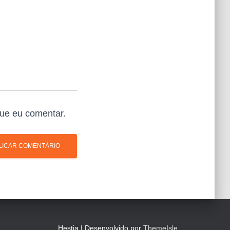
ue eu comentar.
Hestia | Desenvolvido por
ThemeIsle