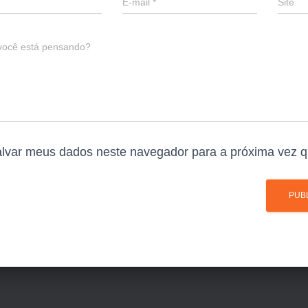
E-mail
*
Site
você está pensando?
lvar meus dados neste navegador para a próxima vez q