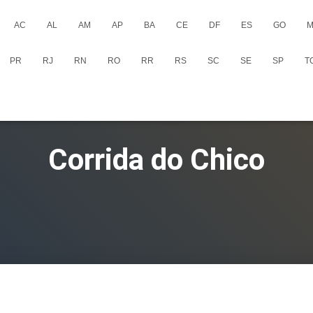
AC
AL
AM
AP
BA
CE
DF
ES
GO
M
PR
RJ
RN
RO
RR
RS
SC
SE
SP
T
Corrida do Chico