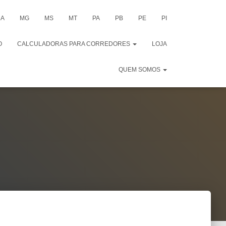
A
MG
MS
MT
PA
PB
PE
PI
O
CALCULADORAS PARA CORREDORES
LOJA
QUEM SOMOS