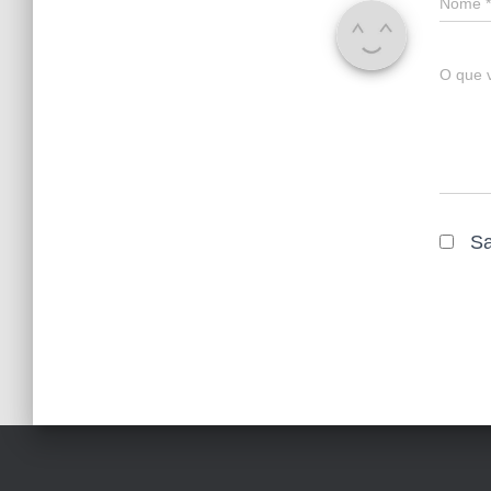
Nome
*
O que 
Sa