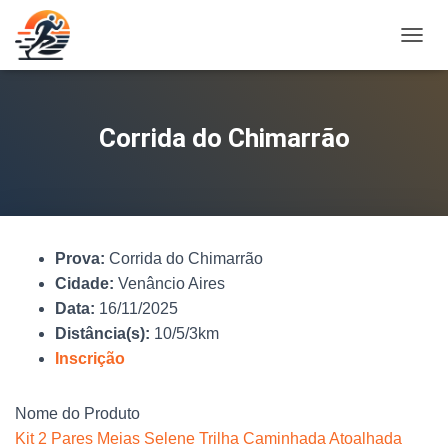
A
L
T
E
R
Corrida do Chimarrão
N
A
R
N
A
V
Prova:
Corrida do Chimarrão
E
G
Cidade:
Venâncio Aires
A
Data:
16/11/2025
Ç
Distância(s):
10/5/3km
Ã
O
Inscrição
Nome do Produto
Kit 2 Pares Meias Selene Trilha Caminhada Atoalhada