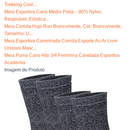
Trekking Cool...
Meia Esportiva Cano Médio Preta – 80% Nylon,
Respirável, Elástica...
Meia Corrida Hupi Run Branco/verde, Cor: Branco/verde,
Tamanho: U...
Meia Esportiva Caminhada Corrida Esporte Ao Ar Livre
Unissex Masc...
Meia Puma Cano Alto 3/4 Feminina Canelada Esportiva
Academia
Imagem do Produto