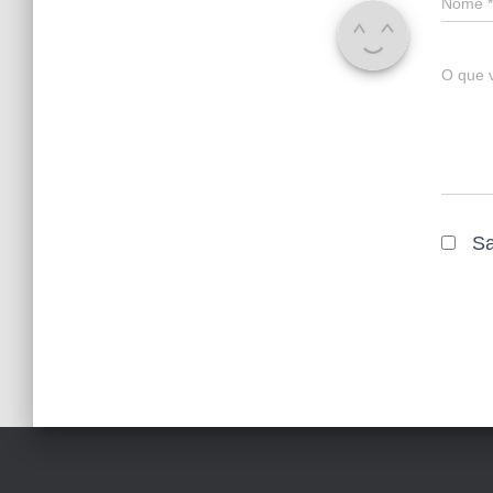
Nome
*
O que 
Sa