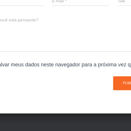
E-mail
*
Site
você está pensando?
lvar meus dados neste navegador para a próxima vez q