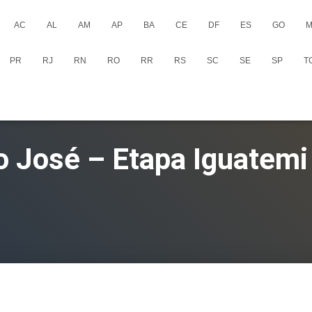
AC
AL
AM
AP
BA
CE
DF
ES
GO
M
PR
RJ
RN
RO
RR
RS
SC
SE
SP
T
o José – Etapa Iguatemi