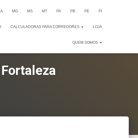
A
MG
MS
MT
PA
PB
PE
PI
O
CALCULADORAS PARA CORREDORES
LOJA
QUEM SOMOS
 Fortaleza