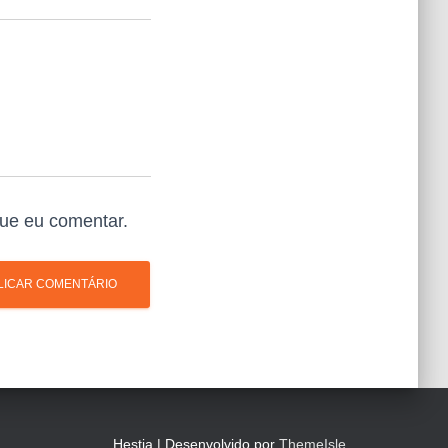
ue eu comentar.
Hestia | Desenvolvido por
ThemeIsle