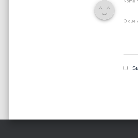
Nome
*
O que 
Sa