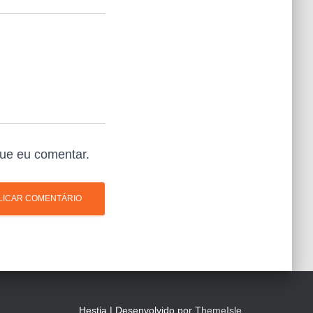
ue eu comentar.
Hestia | Desenvolvido por
ThemeIsle