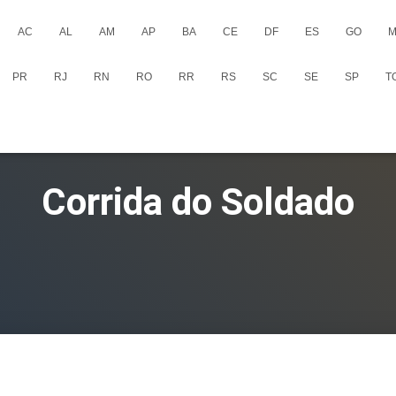
AC
AL
AM
AP
BA
CE
DF
ES
GO
M
PR
RJ
RN
RO
RR
RS
SC
SE
SP
T
Corrida do Soldado