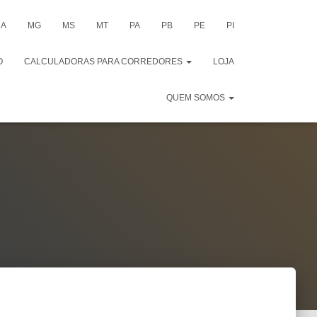
A
MG
MS
MT
PA
PB
PE
PI
O
CALCULADORAS PARA CORREDORES
LOJA
QUEM SOMOS