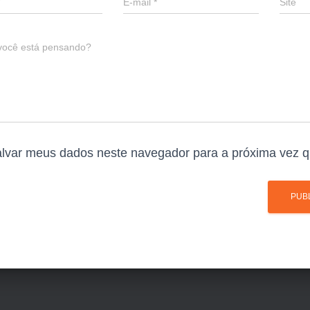
E-mail
*
Site
você está pensando?
lvar meus dados neste navegador para a próxima vez q