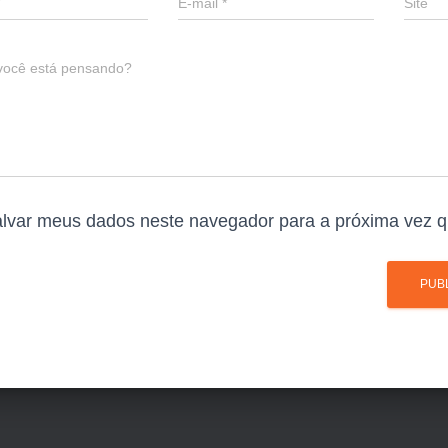
E-mail
*
Site
você está pensando?
lvar meus dados neste navegador para a próxima vez q