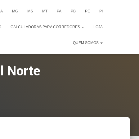
A
MG
MS
MT
PA
PB
PE
PI
O
CALCULADORAS PARA CORREDORES
LOJA
QUEM SOMOS
l Norte