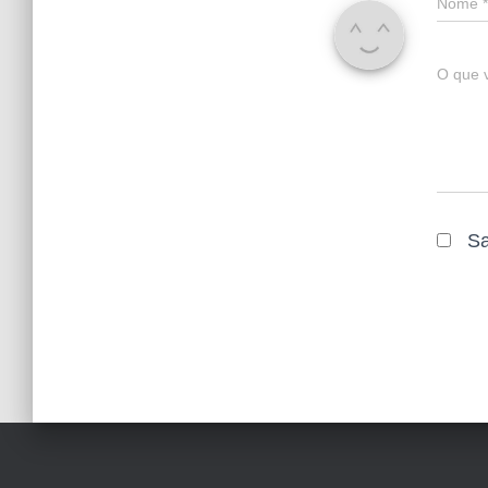
Nome
*
O que 
Sa