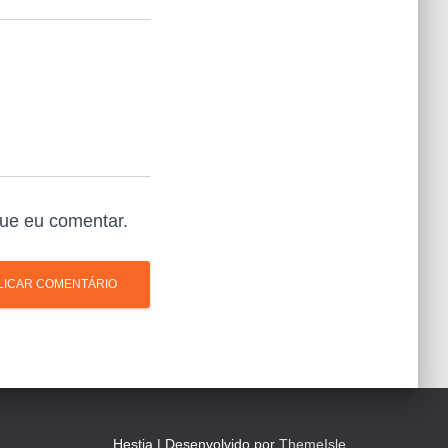
ue eu comentar.
Hestia | Desenvolvido por
ThemeIsle