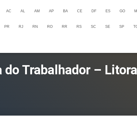
AC
AL
AM
AP
BA
CE
DF
ES
GO
M
PR
RJ
RN
RO
RR
RS
SC
SE
SP
T
a do Trabalhador – Litora