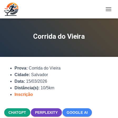
A
L
T
E
R
Corrida do Vieira
N
A
R
N
A
V
Prova:
Corrida do Vieira
E
G
Cidade:
Salvador
A
Data:
15/03/2026
Ç
Distância(s):
10/5km
Ã
O
Inscrição
CHATGPT
PERPLEXITY
GOOGLE AI