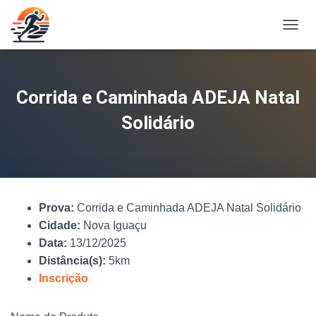
A
L
T
E
R
Corrida e Caminhada ADEJA Natal
N
A
Solidário
R
N
A
V
E
G
Prova:
Corrida e Caminhada ADEJA Natal Solidário
A
Ç
Cidade:
Nova Iguaçu
Ã
Data:
13/12/2025
O
Distância(s):
5km
Inscrição