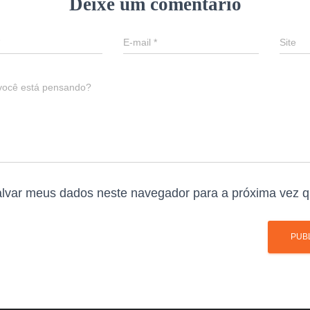
Deixe um comentário
E-mail
*
Site
você está pensando?
lvar meus dados neste navegador para a próxima vez q