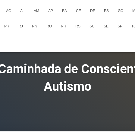
AC
AL
AM
AP
BA
CE
DF
ES
GO
M
PR
RJ
RN
RO
RR
RS
SC
SE
SP
T
 Caminhada de Conscien
Autismo