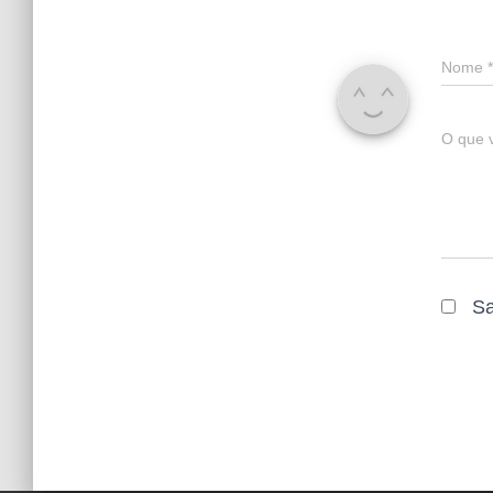
Nome
*
O que 
Sa