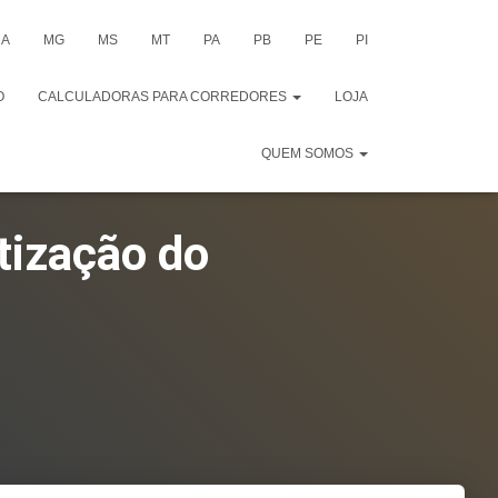
A
MG
MS
MT
PA
PB
PE
PI
O
CALCULADORAS PARA CORREDORES
LOJA
QUEM SOMOS
tização do