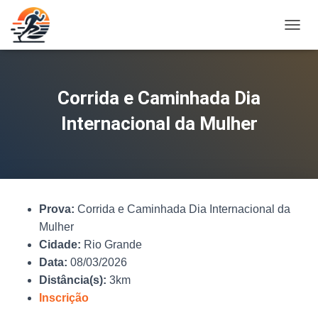
A
L
T
E
R
Corrida e Caminhada Dia
N
A
Internacional da Mulher
R
N
A
V
E
G
Prova:
Corrida e Caminhada Dia Internacional da
A
Ç
Mulher
Ã
Cidade:
Rio Grande
O
Data:
08/03/2026
Distância(s):
3km
Inscrição