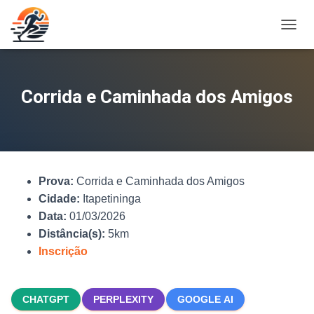
A
L
T
E
R
Corrida e Caminhada dos Amigos
N
A
R
N
A
V
Prova:
Corrida e Caminhada dos Amigos
E
G
Cidade:
Itapetininga
A
Data:
01/03/2026
Ç
Distância(s):
5km
Ã
O
Inscrição
CHATGPT
PERPLEXITY
GOOGLE AI