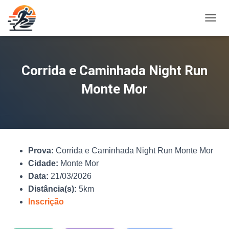
A
L
T
E
R
Corrida e Caminhada Night Run
N
A
Monte Mor
R
N
A
V
E
G
Prova:
Corrida e Caminhada Night Run Monte Mor
A
Ç
Cidade:
Monte Mor
Ã
Data:
21/03/2026
O
Distância(s):
5km
Inscrição