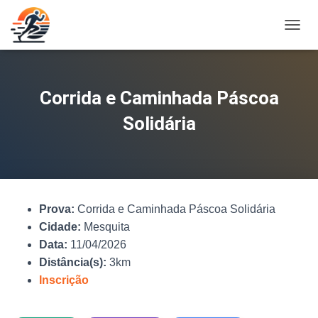
A
L
T
E
R
Corrida e Caminhada Páscoa
N
A
Solidária
R
N
A
V
E
G
Prova:
Corrida e Caminhada Páscoa Solidária
A
Ç
Cidade:
Mesquita
Ã
Data:
11/04/2026
O
Distância(s):
3km
Inscrição