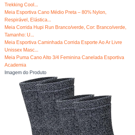
Trekking Cool...
Meia Esportiva Cano Médio Preta – 80% Nylon,
Respirável, Elástica...
Meia Corrida Hupi Run Branco/verde, Cor: Branco/verde,
Tamanho: U...
Meia Esportiva Caminhada Corrida Esporte Ao Ar Livre
Unissex Masc...
Meia Puma Cano Alto 3/4 Feminina Canelada Esportiva
Academia
Imagem do Produto