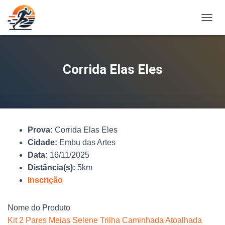
A
L
T
E
R
Corrida Elas Eles
N
A
R
N
A
V
Prova:
Corrida Elas Eles
E
G
Cidade:
Embu das Artes
A
Data:
16/11/2025
Ç
Distância(s):
5km
Ã
O
Inscrição
Nome do Produto
Kit 2 Pares Meias Selene Trilha Caminhada Atoalhada