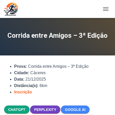
A
L
T
E
R
Corrida entre Amigos – 3ª Edição
N
A
R
N
A
V
Prova:
Corrida entre Amigos – 3ª Edição
E
G
Cidade:
Cáceres
A
Data:
21/12/2025
Ç
Distância(s):
6km
Ã
O
Inscrição
CHATGPT
PERPLEXITY
GOOGLE AI