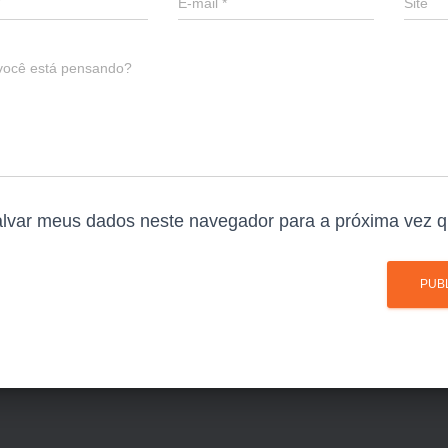
E-mail
*
Site
você está pensando?
lvar meus dados neste navegador para a próxima vez q