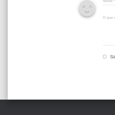
Nome
*
O que 
Sa