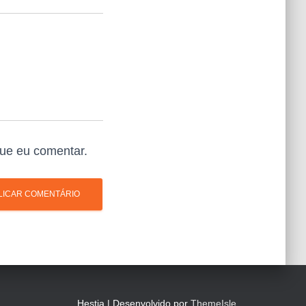
ue eu comentar.
Hestia | Desenvolvido por
ThemeIsle