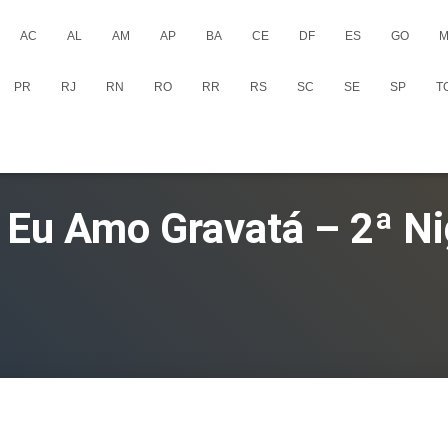
AC
AL
AM
AP
BA
CE
DF
ES
GO
M
PR
RJ
RN
RO
RR
RS
SC
SE
SP
T
 Eu Amo Gravatá – 2ª N