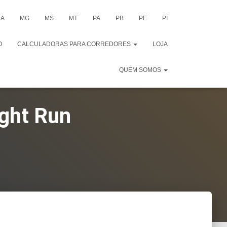
A
MG
MS
MT
PA
PB
PE
PI
O
CALCULADORAS PARA CORREDORES
LOJA
QUEM SOMOS
ight Run