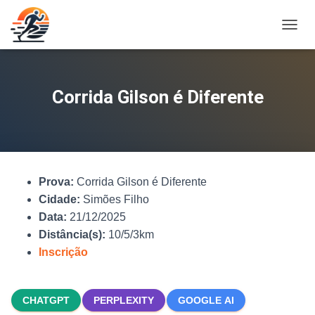
A
L
T
E
R
Corrida Gilson é Diferente
N
A
R
N
A
V
Prova:
Corrida Gilson é Diferente
E
G
Cidade:
Simões Filho
A
Data:
21/12/2025
Ç
Distância(s):
10/5/3km
Ã
O
Inscrição
CHATGPT
PERPLEXITY
GOOGLE AI