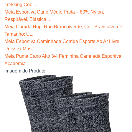
Trekking Cool...
Meia Esportiva Cano Médio Preta – 80% Nylon,
Respirável, Elástica...
Meia Corrida Hupi Run Branco/verde, Cor: Branco/verde,
Tamanho: U...
Meia Esportiva Caminhada Corrida Esporte Ao Ar Livre
Unissex Masc...
Meia Puma Cano Alto 3/4 Feminina Canelada Esportiva
Academia
Imagem do Produto