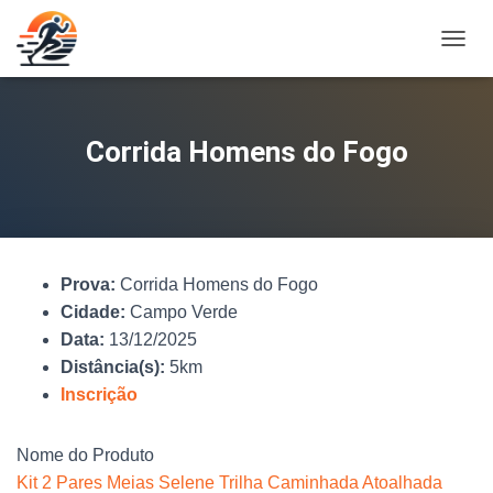
A
L
T
E
R
Corrida Homens do Fogo
N
A
R
N
A
V
Prova:
Corrida Homens do Fogo
E
G
Cidade:
Campo Verde
A
Data:
13/12/2025
Ç
Distância(s):
5km
Ã
O
Inscrição
Nome do Produto
Kit 2 Pares Meias Selene Trilha Caminhada Atoalhada