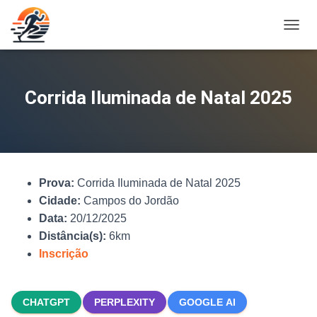
A
L
T
E
R
Corrida Iluminada de Natal 2025
N
A
R
N
A
V
Prova:
Corrida Iluminada de Natal 2025
E
G
Cidade:
Campos do Jordão
A
Data:
20/12/2025
Ç
Distância(s):
6km
Ã
O
Inscrição
CHATGPT
PERPLEXITY
GOOGLE AI