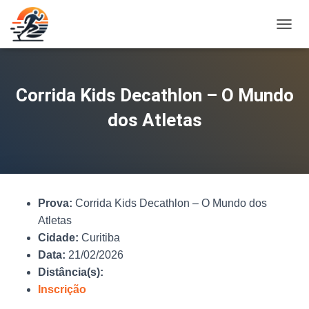
A
L
T
E
R
Corrida Kids Decathlon – O Mundo
N
A
dos Atletas
R
N
A
V
E
G
Prova:
Corrida Kids Decathlon – O Mundo dos
A
Ç
Atletas
Ã
Cidade:
Curitiba
O
Data:
21/02/2026
Distância(s):
Inscrição