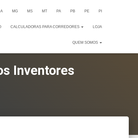
A
MG
MS
MT
PA
PB
PE
PI
O
CALCULADORAS PARA CORREDORES
LOJA
QUEM SOMOS
os Inventores