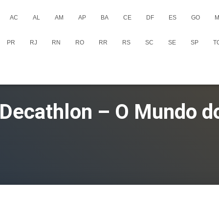
AC
AL
AM
AP
BA
CE
DF
ES
GO
M
PR
RJ
RN
RO
RR
RS
SC
SE
SP
T
 Decathlon – O Mundo d