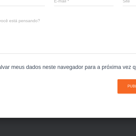
E-mail
*
Site
você está pensando?
lvar meus dados neste navegador para a próxima vez q