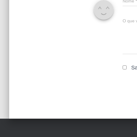
Nome
*
O que 
Sa