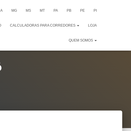
A
MG
MS
MT
PA
PB
PE
PI
O
CALCULADORAS PARA CORREDORES
LOJA
QUEM SOMOS
6