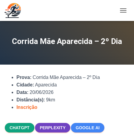
A
L
T
E
R
Corrida Mãe Aparecida – 2º Dia
N
A
R
N
A
V
Prova:
Corrida Mãe Aparecida – 2º Dia
E
G
Cidade:
Aparecida
A
Data:
20/06/2026
Ç
Distância(s):
9km
Ã
O
Inscrição
CHATGPT
PERPLEXITY
GOOGLE AI