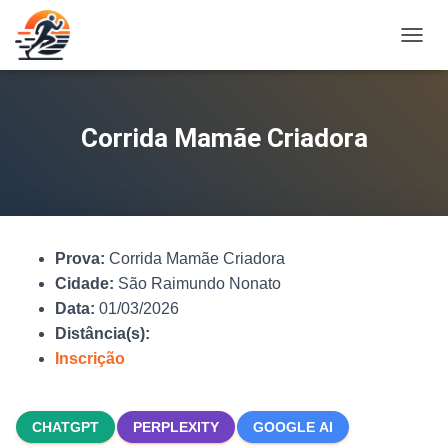
A
L
T
E
R
Corrida Mamãe Criadora
N
A
R
N
A
V
Prova:
Corrida Mamãe Criadora
E
G
Cidade:
São Raimundo Nonato
A
Data:
01/03/2026
Ç
Distância(s):
Ã
O
Inscrição
CHATGPT
PERPLEXITY
GOOGLE AI