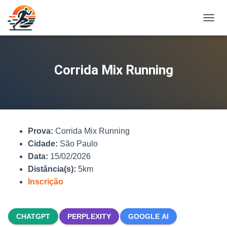
A
L
T
E
R
Corrida Mix Running
N
A
R
N
A
V
Prova:
Corrida Mix Running
E
G
Cidade:
São Paulo
A
Data:
15/02/2026
Ç
Distância(s):
5km
Ã
O
Inscrição
CHATGPT
PERPLEXITY
GOOGLE AI