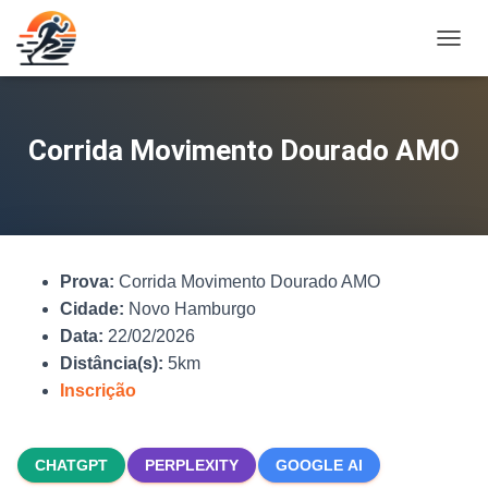
A
L
T
E
R
Corrida Movimento Dourado AMO
N
A
R
N
A
V
Prova:
Corrida Movimento Dourado AMO
E
G
Cidade:
Novo Hamburgo
A
Data:
22/02/2026
Ç
Distância(s):
5km
Ã
O
Inscrição
CHATGPT
PERPLEXITY
GOOGLE AI