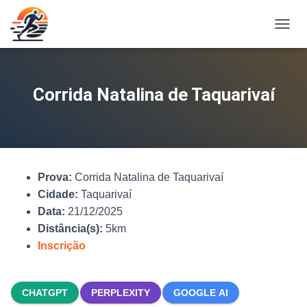
A
L
T
E
R
Corrida Natalina de Taquarivaí
N
A
R
N
A
V
Prova:
Corrida Natalina de Taquarivaí
E
G
Cidade:
Taquarivaí
A
Data:
21/12/2025
Ç
Distância(s):
5km
Ã
O
Inscrição
CHATGPT
PERPLEXITY
GOOGLE AI