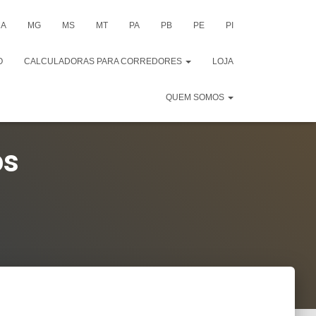
A
MG
MS
MT
PA
PB
PE
PI
O
CALCULADORAS PARA CORREDORES
LOJA
QUEM SOMOS
os