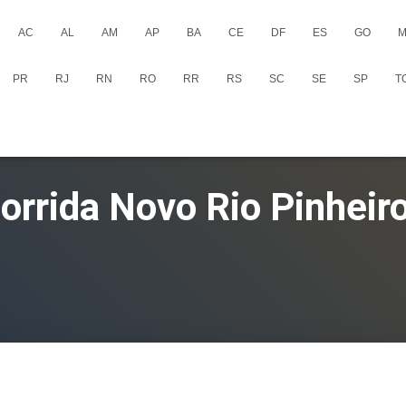
AC
AL
AM
AP
BA
CE
DF
ES
GO
M
PR
RJ
RN
RO
RR
RS
SC
SE
SP
T
orrida Novo Rio Pinheir