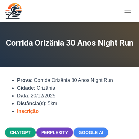
A
L
T
E
R
Corrida Orizânia 30 Anos Night Run
N
A
R
N
A
V
Prova:
Corrida Orizânia 30 Anos Night Run
E
G
Cidade:
Orizânia
A
Data:
20/12/2025
Ç
Distância(s):
5km
Ã
O
Inscrição
CHATGPT
PERPLEXITY
GOOGLE AI