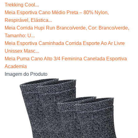
Trekking Cool...
Meia Esportiva Cano Médio Preta – 80% Nylon,
Respirável, Elástica...
Meia Corrida Hupi Run Branco/verde, Cor: Branco/verde,
Tamanho: U...
Meia Esportiva Caminhada Corrida Esporte Ao Ar Livre
Unissex Masc...
Meia Puma Cano Alto 3/4 Feminina Canelada Esportiva
Academia
Imagem do Produto