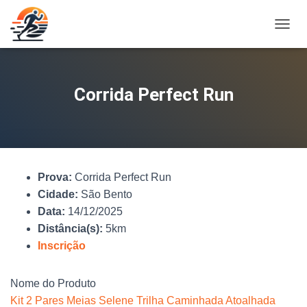
A
L
T
E
R
Corrida Perfect Run
N
A
R
N
A
V
Prova:
Corrida Perfect Run
E
G
Cidade:
São Bento
A
Data:
14/12/2025
Ç
Distância(s):
5km
Ã
O
Inscrição
Nome do Produto
Kit 2 Pares Meias Selene Trilha Caminhada Atoalhada