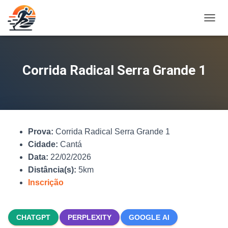
A
L
T
E
R
Corrida Radical Serra Grande 1
N
A
R
N
A
V
Prova:
Corrida Radical Serra Grande 1
E
G
Cidade:
Cantá
A
Data:
22/02/2026
Ç
Distância(s):
5km
Ã
O
Inscrição
CHATGPT
PERPLEXITY
GOOGLE AI