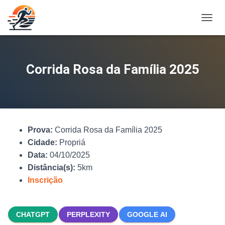
A
L
T
E
R
Corrida Rosa da Família 2025
N
A
R
N
A
V
Prova:
Corrida Rosa da Família 2025
E
G
Cidade:
Propriá
A
Data:
04/10/2025
Ç
Distância(s):
5km
Ã
O
Inscrição
CHATGPT
PERPLEXITY
GOOGLE AI